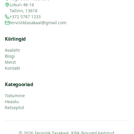
Liikuri 46-16
Tallinn, 13618
+372 5787 1233
tervisliktasakaal@gmail.com
Kiirlingid
Avaleht
Blogi
Meist
Kontakt
Kategooriad
Toitumine
Heaolu
Retseptid
© 2026 Tervislik Tasakaal. Kõik õigused kaitstud.