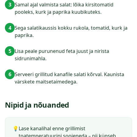
3
Samal ajal valmista salat: lõika kirsitomatid
pooleks, kurk ja paprika kuubikuteks.
4
Sega salatikaussis kokku rukola, tomatid, kurk ja
paprika.
5
Lisa peale purunenud feta juust ja nirista
sidrunimahla.
6
Serveeri grillitud kanafile salati kõrval. Kaunista
värskete maitsetaimedega.
Nipid ja nõuanded
💡
Lase kanalihal enne grillimist
toatemperatuurini soojeneda – nii küpseb