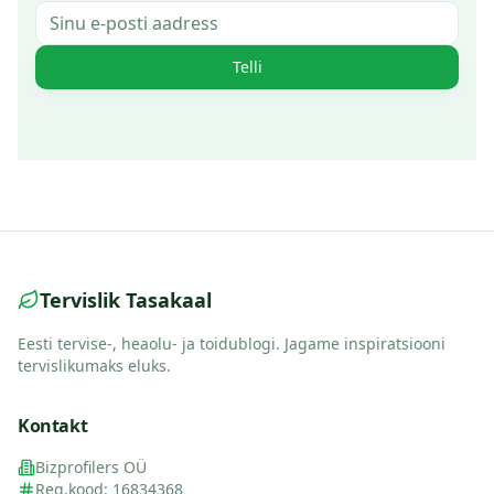
Telli
Tervislik Tasakaal
Eesti tervise-, heaolu- ja toidublogi. Jagame inspiratsiooni
tervislikumaks eluks.
Kontakt
Bizprofilers OÜ
Reg.kood: 16834368