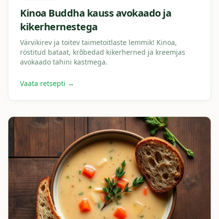
Kinoa Buddha kauss avokaado ja
kikerhernestega
Värvikirev ja toitev taimetoitlaste lemmik! Kinoa,
röstitud bataat, krõbedad kikerherned ja kreemjas
avokaado tahini kastmega.
Vaata retsepti →