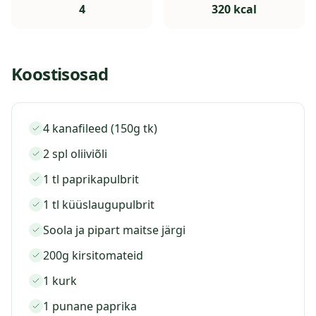
4
320
kcal
Koostisosad
4 kanafileed (150g tk)
2 spl oliiviõli
1 tl paprikapulbrit
1 tl küüslaugupulbrit
Soola ja pipart maitse järgi
200g kirsitomateid
1 kurk
1 punane paprika