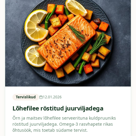
Tervislikud
12.01.2026
Lõhefilee röstitud juurviljadega
Õrn ja maitsev lõhefilee serveerituna kuldpruuniks
röstitud juurviljadega. Omega-3 rasvhapete rikas
õhtusöök, mis toetab südame tervist.