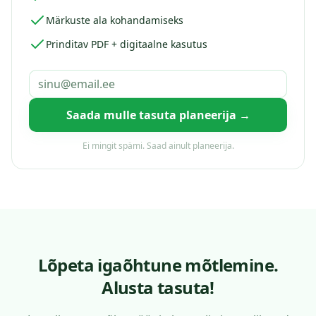
Märkuste ala kohandamiseks
Prinditav PDF + digitaalne kasutus
Saada mulle tasuta planeerija →
Ei mingit spämi. Saad ainult planeerija.
Lõpeta igaõhtune mõtlemine.
Alusta tasuta!