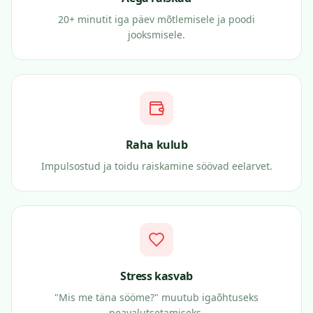
20+ minutit iga päev mõtlemisele ja poodi
jooksmisele.
Raha kulub
Impulsostud ja toidu raiskamine söövad eelarvet.
Stress kasvab
"Mis me täna sööme?" muutub igaõhtuseks
peavalutsetamiseks.