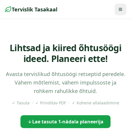
Tervislik Tasakaal
Togg
Lihtsad ja kiired õhtusöögi
ideed. Planeeri ette!
Avasta tervislikud õhtusöögi retseptid peredele.
Vähem mõtlemist, vähem impulssoste ja
rohkem rahulikke õhtuid.
✓ Tasuta · ✓ Prinditav PDF · ✓ Kohene allalaadimine
Lae tasuta 1-nädala planeerija