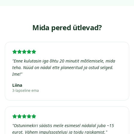
Mida pered ütlevad?
"
Enne kulutasin iga õhtu 20 minutit mõtlemisele, mida
teha. Nüüd on nädal ette planeeritud ja ostud selged.
Ime!
"
Liina
3-lapseline ema
"
Ostunimekiri säästis meile esimesel nädalal juba ~15
eurot. Vähem impulssostelusi ja toidu raiskamist.
"