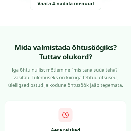
Vaata 4-nädala menüüd
Mida valmistada õhtusöögiks?
Tuttav olukord?
Iga õhtu nullist mõtlemine "mis täna süüa teha?"
väsitab. Tulemuseks on kiiruga tehtud otsused,
üleliigsed ostud ja kodune õhtusöök jääb tegemata.
Aega raiskad