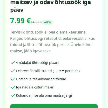
maitsev ja odav õhtusöök iga
päev
7.99 €
14.99 €
-47%
Tervislik õhtusöök ei pea olema keeruline.
Kerged õhtusöögi retseptid, eelarvesõbralikud
toidud ja lihtne õhtusöök perele. Ühekordne
makse, jääb igaveseks.
4 nädalat õhtusöögi plaani
Eelarvesõbralik suund (~3–5 € portsjon)
Lihtsad ja taskukohased toidud
Iga nädala ostunimekiri
Kohandamise ala oma maitse järgi