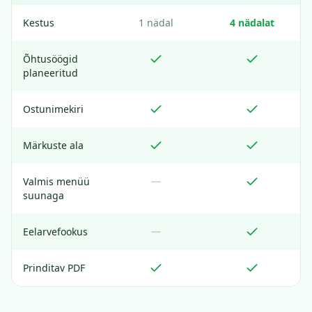
Kestus
1 nädal
4 nädalat
Õhtusöögid
planeeritud
Ostunimekiri
Märkuste ala
Valmis menüü
suunaga
Eelarvefookus
Prinditav PDF