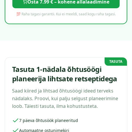
Osta 7.99 € – kohene allalaadimine
💯 Raha tagasi garantii. Kui ei meeldi, saad kogu raha tagasi.
TASUTA
Tasuta 1-nädala õhtusöögi
planeerija lihtsate retseptidega
Saad kiired ja lihtsad õhtusöögi ideed terveks
nädalaks. Proovi, kui palju selgust planeerimine
loob. Täiesti tasuta, ilma kohustusteta.
7 päeva õhtusöök planeeritud
Automaatne ostunimekiri