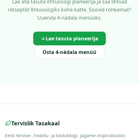
Lae alla tasuta õhtusöögi planeerija ja saa lihtsad
retseptid õhtusöögiks kohe kätte. Soovid rohkemat?
Uuenda 4-nädala menüüks.
Lae tasuta planeerija
Osta 4-nädala menüü
Tervislik Tasakaal
Eesti tervise-, heaolu- ja toidublogi. Jagame inspiratsiooni